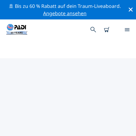
🚢 Bis zu 60 % Rabatt auf dein Traum-Liveaboard.
Angebote ansehen
PADI-TAUCHSHOPS
MIDDLETOWN
Mithilfe der Filter oben und der interaktiven Karte
findest du schnell einen PADI-Tauchshop Middletown,
der deinen Bedürfnissen entspricht. Alle unsere
Tauchcenter Middletown bieten hervorragendes
Training, viele unterhaltsame Aktivitäten und halten
sich an die strengen Qualitätsstandards von PADI.