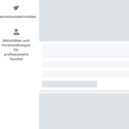
turschutzaktivitäten
Aktivitäten und
Veranstaltungen
für
professionelle
Taucher