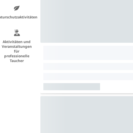
turschutzaktivitäten
Aktivitäten und
Veranstaltungen
für
professionelle
Taucher