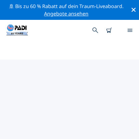
🚢 Bis zu 60 % Rabatt auf dein Traum-Liveaboard.
Angebote ansehen
PADI-TAUCHSHOPS DENVER
Mithilfe der Filter oben und der interaktiven Karte
findest du schnell einen PADI-Tauchshop Denver, der
deinen Bedürfnissen entspricht. Alle unsere
Tauchcenter Denver bieten hervorragendes Training,
viele unterhaltsame Aktivitäten und halten sich an die
strengen Qualitätsstandards von PADI.