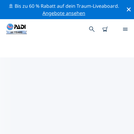
🚢 Bis zu 60 % Rabatt auf dein Traum-Liveaboard.
Angebote ansehen
PADI-TAUCHSHOPS APPLETON
Mithilfe der Filter oben und der interaktiven Karte
findest du schnell einen PADI-Tauchshop Appleton, der
deinen Bedürfnissen entspricht. Alle unsere
Tauchcenter Appleton bieten hervorragendes Training,
viele unterhaltsame Aktivitäten und halten sich an die
strengen Qualitätsstandards von PADI.