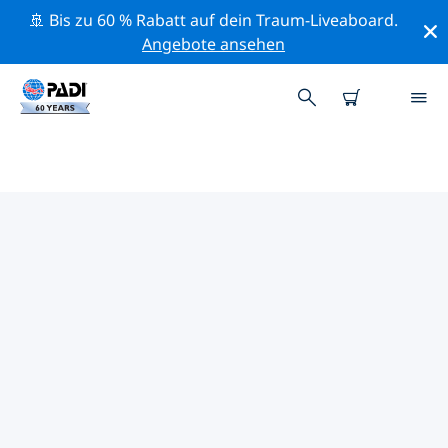
🚢 Bis zu 60 % Rabatt auf dein Traum-Liveaboard.
Angebote ansehen
PADI-TAUCHSHOPS DIBBA AL
FUJAIRAH
Mithilfe der Filter oben und der interaktiven Karte
findest du schnell einen PADI-Tauchshop Dibba Al
Fujairah, der deinen Bedürfnissen entspricht. Alle
unsere Tauchcenter Dibba Al Fujairah bieten
hervorragendes Training, viele unterhaltsame
Aktivitäten und halten sich an die strengen
Qualitätsstandards von PADI.