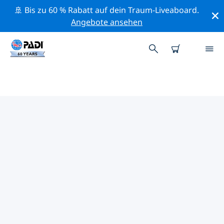
🚢 Bis zu 60 % Rabatt auf dein Traum-Liveaboard.
Angebote ansehen
PADI-TAUCHSHOPS IN
TRØNDELAG
Mithilfe der Filter oben und der interaktiven Karte
findest du schnell einen PADI-Tauchshop in Trøndelag,
der deinen Bedürfnissen entspricht. Alle unsere
Tauchcenter in Trøndelag bieten hervorragendes
Training, viele unterhaltsame Aktivitäten und halten
sich an die strengen Qualitätsstandards von PADI.