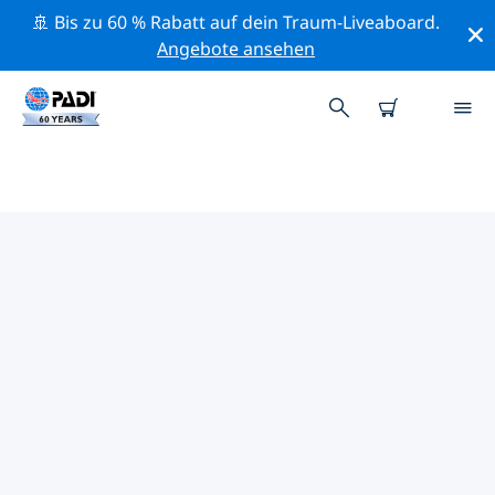
🚢 Bis zu 60 % Rabatt auf dein Traum-Liveaboard.
Angebote ansehen
PADI-TAUCHSHOPS HSINCHU
Mithilfe der Filter oben und der interaktiven Karte
findest du schnell einen PADI-Tauchshop Hsinchu, der
deinen Bedürfnissen entspricht. Alle unsere
Tauchcenter Hsinchu bieten hervorragendes Training,
viele unterhaltsame Aktivitäten und halten sich an die
strengen Qualitätsstandards von PADI.