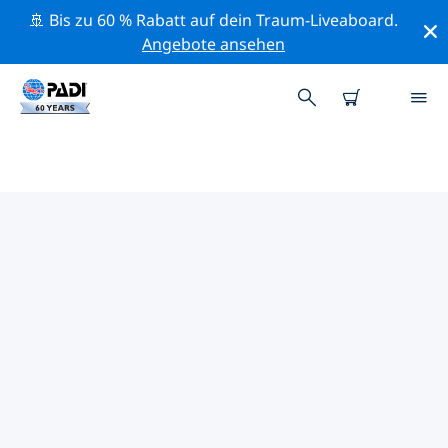
🚢 Bis zu 60 % Rabatt auf dein Traum-Liveaboard.
Angebote ansehen
PADI-TAUCHSHOPS SURABAYA
Mithilfe der Filter oben und der interaktiven Karte
findest du schnell einen PADI-Tauchshop Surabaya, der
deinen Bedürfnissen entspricht. Alle unsere
Tauchcenter Surabaya bieten hervorragendes
Training, viele unterhaltsame Aktivitäten und halten
sich an die strengen Qualitätsstandards von PADI.