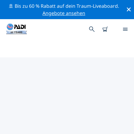
🚢 Bis zu 60 % Rabatt auf dein Traum-Liveaboard.
Angebote ansehen
PADI-TAUCHSHOPS IN ROSES
UND EMPURIABRAVA
Mithilfe der Filter oben und der interaktiven Karte
findest du schnell einen PADI-Tauchshop in Roses und
Empuriabrava, der deinen Bedürfnissen entspricht.
Alle unsere Tauchcenter in Roses und Empuriabrava
bieten hervorragendes Training, viele unterhaltsame
Aktivitäten und halten sich an die strengen
Qualitätsstandards von PADI.