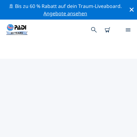
🚢 Bis zu 60 % Rabatt auf dein Traum-Liveaboard.
Angebote ansehen
PADI-TAUCHSHOPS IN A
CORUÑA
Mithilfe der Filter oben und der interaktiven Karte
findest du schnell einen PADI-Tauchshop in A Coruña,
der deinen Bedürfnissen entspricht. Alle unsere
Tauchcenter in A Coruña bieten hervorragendes
Training, viele unterhaltsame Aktivitäten und halten
sich an die strengen Qualitätsstandards von PADI.