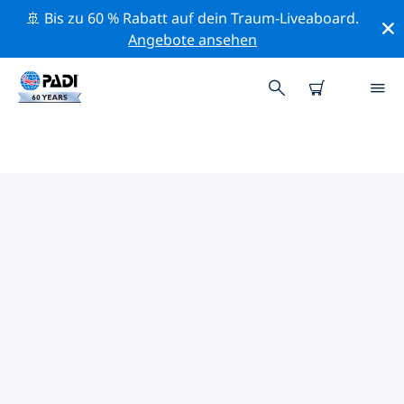
🚢 Bis zu 60 % Rabatt auf dein Traum-Liveaboard.
Angebote ansehen
PADI-TAUCHSHOPS IN SIERRA
LEONE
Es scheint keine PADI-Tauchshops in in Sierra Leone zu
geben. Bitte zoome aus der Karte heraus, um
umliegende Tauchshops angezeigt zu bekommen.