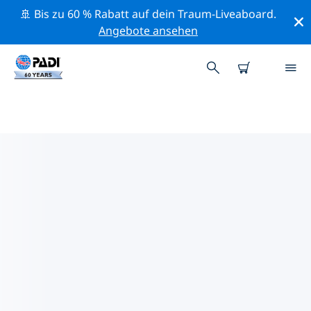
🚢 Bis zu 60 % Rabatt auf dein Traum-Liveaboard.
Angebote ansehen
PADI-TAUCHSHOPS SHANXI
Es scheint keine PADI-Tauchshops in Shanxi zu geben.
Bitte zoome aus der Karte heraus, um umliegende
Tauchshops angezeigt zu bekommen.