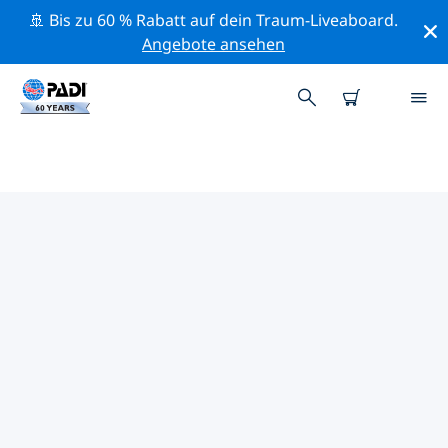
🚢 Bis zu 60 % Rabatt auf dein Traum-Liveaboard.
Angebote ansehen
PADI-TAUCHSHOPS SOLOTHURN
Mithilfe der Filter oben und der interaktiven Karte
findest du schnell einen PADI-Tauchshop Solothurn,
der deinen Bedürfnissen entspricht. Alle unsere
Tauchcenter Solothurn bieten hervorragendes
Training, viele unterhaltsame Aktivitäten und halten
sich an die strengen Qualitätsstandards von PADI.