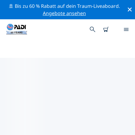
🚢 Bis zu 60 % Rabatt auf dein Traum-Liveaboard.
Angebote ansehen
PADI-TAUCHSHOPS IN
PALESTINIAN TERRITORIES
Es scheint keine PADI-Tauchshops in in Palestinian
Territories zu geben. Bitte zoome aus der Karte
heraus, um umliegende Tauchshops angezeigt zu
bekommen.