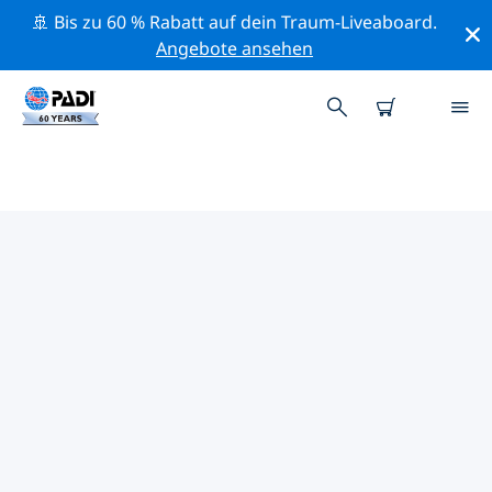
🚢 Bis zu 60 % Rabatt auf dein Traum-Liveaboard.
Angebote ansehen
PADI-TAUCHSHOPS IN
OSTNORWEGEN
Mithilfe der Filter oben und der interaktiven Karte
findest du schnell einen PADI-Tauchshop in
Ostnorwegen, der deinen Bedürfnissen entspricht.
Alle unsere Tauchcenter in Ostnorwegen bieten
hervorragendes Training, viele unterhaltsame
Aktivitäten und halten sich an die strengen
Qualitätsstandards von PADI.