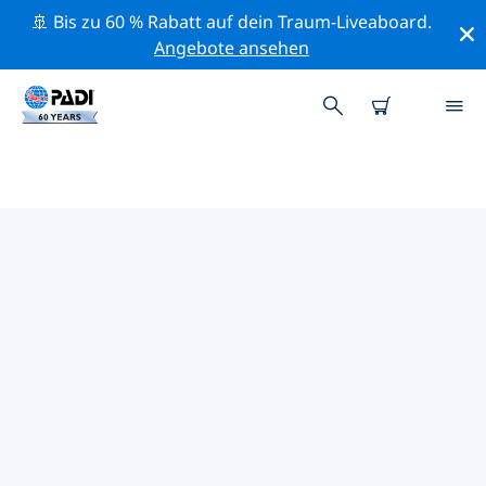
🚢 Bis zu 60 % Rabatt auf dein Traum-Liveaboard.
Angebote ansehen
PADI-TAUCHSHOPS AUF DEN
NÖRDLICHE
MARIANNENINSELN
Mithilfe der Filter oben und der interaktiven Karte
findest du schnell einen PADI-Tauchshop auf den
Nördliche Marianneninseln, der deinen Bedürfnissen
entspricht. Alle unsere Tauchcenter auf den Nördliche
Marianneninseln bieten hervorragendes Training, viele
unterhaltsame Aktivitäten und halten sich an die
strengen Qualitätsstandards von PADI.