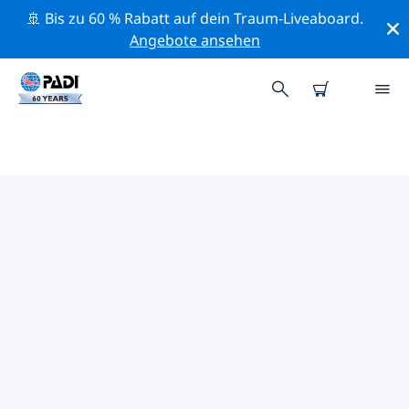
🚢 Bis zu 60 % Rabatt auf dein Traum-Liveaboard.
Angebote ansehen
PADI-TAUCHSHOPS IN NEW
BRUNSWICK
Mithilfe der Filter oben und der interaktiven Karte
findest du schnell einen PADI-Tauchshop in New
Brunswick, der deinen Bedürfnissen entspricht. Alle
unsere Tauchcenter in New Brunswick bieten
hervorragendes Training, viele unterhaltsame
Aktivitäten und halten sich an die strengen
Qualitätsstandards von PADI.