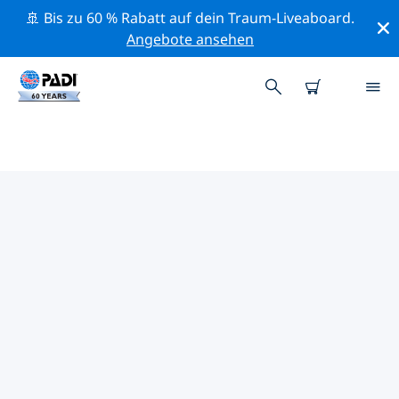
🚢 Bis zu 60 % Rabatt auf dein Traum-Liveaboard.
Angebote ansehen
PADI-TAUCHSHOPS IN NASSAU
(NEW PROVIDENCE)
Mithilfe der Filter oben und der interaktiven Karte
findest du schnell einen PADI-Tauchshop in Nassau
(New Providence), der deinen Bedürfnissen entspricht.
Alle unsere Tauchcenter in Nassau (New Providence)
bieten hervorragendes Training, viele unterhaltsame
Aktivitäten und halten sich an die strengen
Qualitätsstandards von PADI.