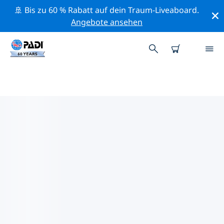
🚢 Bis zu 60 % Rabatt auf dein Traum-Liveaboard.
Angebote ansehen
PADI-TAUCHSHOPS NOSY ANKO
Mithilfe der Filter oben und der interaktiven Karte
findest du schnell einen PADI-Tauchshop Nosy Anko,
der deinen Bedürfnissen entspricht. Alle unsere
Tauchcenter Nosy Anko bieten hervorragendes
Training, viele unterhaltsame Aktivitäten und halten
sich an die strengen Qualitätsstandards von PADI.