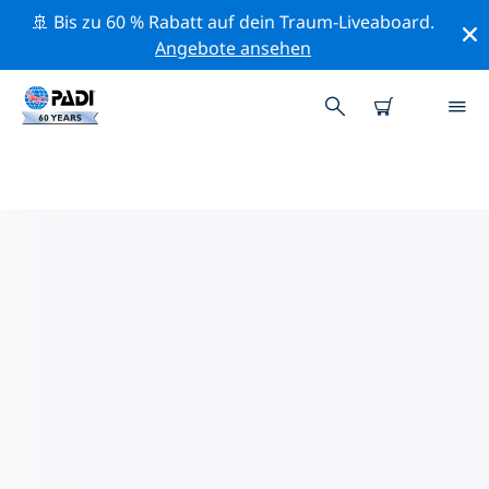
🚢 Bis zu 60 % Rabatt auf dein Traum-Liveaboard.
Angebote ansehen
PADI-TAUCHSHOPS
WINNEBAGOSEE
Mithilfe der Filter oben und der interaktiven Karte
findest du schnell einen PADI-Tauchshop
Winnebagosee, der deinen Bedürfnissen entspricht.
Alle unsere Tauchcenter Winnebagosee bieten
hervorragendes Training, viele unterhaltsame
Aktivitäten und halten sich an die strengen
Qualitätsstandards von PADI.