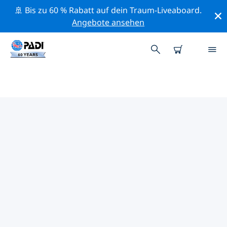
🚢 Bis zu 60 % Rabatt auf dein Traum-Liveaboard.
Angebote ansehen
PADI-TAUCHSHOPS IN KORČULA
Es scheint keine PADI-Tauchshops in in Korčula zu
geben. Bitte zoome aus der Karte heraus, um
umliegende Tauchshops angezeigt zu bekommen.