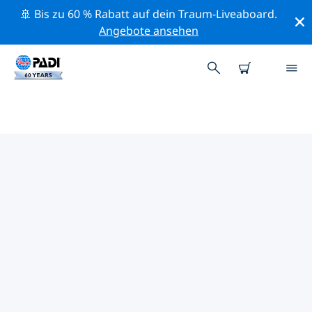
🚢 Bis zu 60 % Rabatt auf dein Traum-Liveaboard.
Angebote ansehen
PADI-TAUCHSHOPS IN
KALABRIEN
Mithilfe der Filter oben und der interaktiven Karte
findest du schnell einen PADI-Tauchshop in Kalabrien,
der deinen Bedürfnissen entspricht. Alle unsere
Tauchcenter in Kalabrien bieten hervorragendes
Training, viele unterhaltsame Aktivitäten und halten
sich an die strengen Qualitätsstandards von PADI.