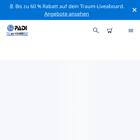
🚢 Bis zu 60 % Rabatt auf dein Traum-Liveaboard.
Angebote ansehen
PADI-TAUCHSHOPS JOHOR
Mithilfe der Filter oben und der interaktiven Karte
findest du schnell einen PADI-Tauchshop Johor, der
deinen Bedürfnissen entspricht. Alle unsere
Tauchcenter Johor bieten hervorragendes Training,
viele unterhaltsame Aktivitäten und halten sich an die
strengen Qualitätsstandards von PADI.