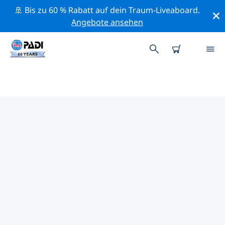
🚢 Bis zu 60 % Rabatt auf dein Traum-Liveaboard.
Angebote ansehen
PADI-TAUCHSHOPS TURIN
Mithilfe der Filter oben und der interaktiven Karte
findest du schnell einen PADI-Tauchshop Turin, der
deinen Bedürfnissen entspricht. Alle unsere
Tauchcenter Turin bieten hervorragendes Training,
viele unterhaltsame Aktivitäten und halten sich an die
strengen Qualitätsstandards von PADI.