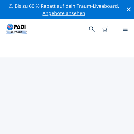
🚢 Bis zu 60 % Rabatt auf dein Traum-Liveaboard.
Angebote ansehen
PADI-TAUCHSHOPS IN IRLAND
Mithilfe der Filter oben und der interaktiven Karte
findest du schnell einen PADI-Tauchshop in Irland, der
deinen Bedürfnissen entspricht. Alle unsere
Tauchcenter in Irland bieten hervorragendes Training,
viele unterhaltsame Aktivitäten und halten sich an die
strengen Qualitätsstandards von PADI.