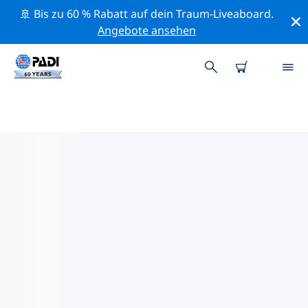
🚢 Bis zu 60 % Rabatt auf dein Traum-Liveaboard.
Angebote ansehen
PADI-TAUCHSHOPS IN GUAYAS
Mithilfe der Filter oben und der interaktiven Karte
findest du schnell einen PADI-Tauchshop in Guayas,
der deinen Bedürfnissen entspricht. Alle unsere
Tauchcenter in Guayas bieten hervorragendes
Training, viele unterhaltsame Aktivitäten und halten
sich an die strengen Qualitätsstandards von PADI.