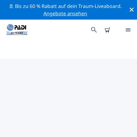
🚢 Bis zu 60 % Rabatt auf dein Traum-Liveaboard.
Angebote ansehen
PADI-TAUCHSHOPS
PETERBOROUGH
Mithilfe der Filter oben und der interaktiven Karte
findest du schnell einen PADI-Tauchshop
Peterborough, der deinen Bedürfnissen entspricht.
Alle unsere Tauchcenter Peterborough bieten
hervorragendes Training, viele unterhaltsame
Aktivitäten und halten sich an die strengen
Qualitätsstandards von PADI.