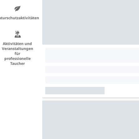
turschutzaktivitäten
Aktivitäten und
Veranstaltungen
für
professionelle
Taucher