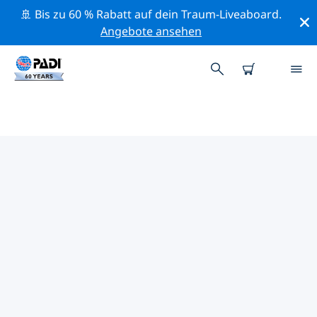
🚢 Bis zu 60 % Rabatt auf dein Traum-Liveaboard.
Angebote ansehen
PADI-TAUCHSHOPS PLAKIAS
Mithilfe der Filter oben und der interaktiven Karte
findest du schnell einen PADI-Tauchshop Plakias, der
deinen Bedürfnissen entspricht. Alle unsere
Tauchcenter Plakias bieten hervorragendes Training,
viele unterhaltsame Aktivitäten und halten sich an die
strengen Qualitätsstandards von PADI.