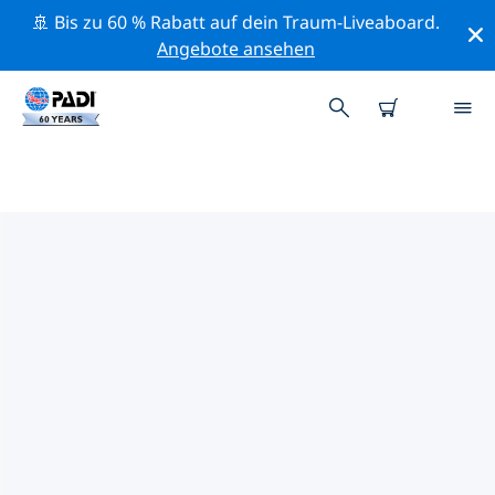
🚢 Bis zu 60 % Rabatt auf dein Traum-Liveaboard.
Angebote ansehen
PADI-TAUCHSHOPS AJIA
PELAGIA (ACHLADA)
Mithilfe der Filter oben und der interaktiven Karte
findest du schnell einen PADI-Tauchshop Ajia Pelagia
(Achlada), der deinen Bedürfnissen entspricht. Alle
unsere Tauchcenter Ajia Pelagia (Achlada) bieten
hervorragendes Training, viele unterhaltsame
Aktivitäten und halten sich an die strengen
Qualitätsstandards von PADI.