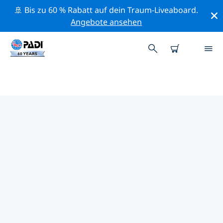
🚢 Bis zu 60 % Rabatt auf dein Traum-Liveaboard.
Angebote ansehen
PADI-TAUCHSHOPS IN BANYULS
UND PORT-VENDRES
Mithilfe der Filter oben und der interaktiven Karte
findest du schnell einen PADI-Tauchshop in Banyuls
und Port-Vendres, der deinen Bedürfnissen entspricht.
Alle unsere Tauchcenter in Banyuls und Port-Vendres
bieten hervorragendes Training, viele unterhaltsame
Aktivitäten und halten sich an die strengen
Qualitätsstandards von PADI.