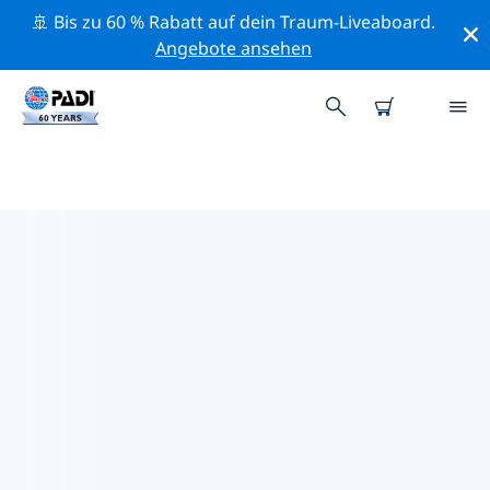
🚢 Bis zu 60 % Rabatt auf dein Traum-Liveaboard.
Angebote ansehen
PADI-TAUCHSHOPS IN DIE
GUADELOUPE-INSELN
Mithilfe der Filter oben und der interaktiven Karte
findest du schnell einen PADI-Tauchshop in Die
Guadeloupe-Inseln, der deinen Bedürfnissen
entspricht. Alle unsere Tauchcenter in Die
Guadeloupe-Inseln bieten hervorragendes Training,
viele unterhaltsame Aktivitäten und halten sich an die
strengen Qualitätsstandards von PADI.