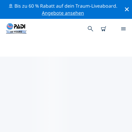
🚢 Bis zu 60 % Rabatt auf dein Traum-Liveaboard.
Angebote ansehen
PADI-TAUCHSHOPS IN
CHEMNITZ
Es scheint keine PADI-Tauchshops in in Chemnitz zu
geben. Bitte zoome aus der Karte heraus, um
umliegende Tauchshops angezeigt zu bekommen.