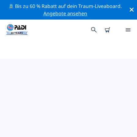
🚢 Bis zu 60 % Rabatt auf dein Traum-Liveaboard.
Angebote ansehen
PADI-TAUCHSHOPS
CHANGCHUN
Mithilfe der Filter oben und der interaktiven Karte
findest du schnell einen PADI-Tauchshop Changchun,
der deinen Bedürfnissen entspricht. Alle unsere
Tauchcenter Changchun bieten hervorragendes
Training, viele unterhaltsame Aktivitäten und halten
sich an die strengen Qualitätsstandards von PADI.