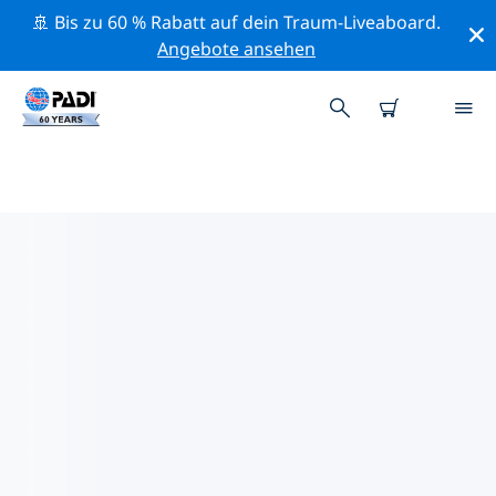
🚢 Bis zu 60 % Rabatt auf dein Traum-Liveaboard.
Angebote ansehen
PADI-TAUCHSHOPS VITORIA
Mithilfe der Filter oben und der interaktiven Karte
findest du schnell einen PADI-Tauchshop Vitoria, der
deinen Bedürfnissen entspricht. Alle unsere
Tauchcenter Vitoria bieten hervorragendes Training,
viele unterhaltsame Aktivitäten und halten sich an die
strengen Qualitätsstandards von PADI.