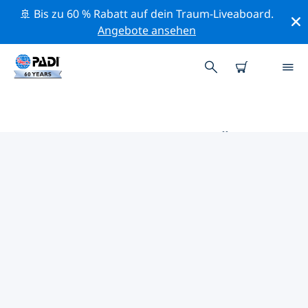
🚢 Bis zu 60 % Rabatt auf dein Traum-Liveaboard.
Angebote ansehen
PADI-TAUCHSHOPS IN LÜTTICH
Mithilfe der Filter oben und der interaktiven Karte
findest du schnell einen PADI-Tauchshop in Lüttich, der
deinen Bedürfnissen entspricht. Alle unsere
Tauchcenter in Lüttich bieten hervorragendes
Training, viele unterhaltsame Aktivitäten und halten
sich an die strengen Qualitätsstandards von PADI.