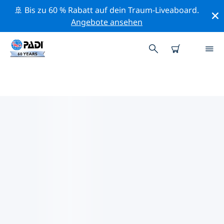
🚢 Bis zu 60 % Rabatt auf dein Traum-Liveaboard.
Angebote ansehen
PADI-TAUCHSHOPS IN
BARBADOS
Mithilfe der Filter oben und der interaktiven Karte
findest du schnell einen PADI-Tauchshop in Barbados,
der deinen Bedürfnissen entspricht. Alle unsere
Tauchcenter in Barbados bieten hervorragendes
Training, viele unterhaltsame Aktivitäten und halten
sich an die strengen Qualitätsstandards von PADI.