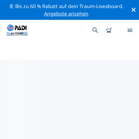
🚢 Bis zu 60 % Rabatt auf dein Traum-Liveaboard.
Angebote ansehen
PADI-TAUCHSHOPS SEWANSEE
Mithilfe der Filter oben und der interaktiven Karte
findest du schnell einen PADI-Tauchshop Sewansee,
der deinen Bedürfnissen entspricht. Alle unsere
Tauchcenter Sewansee bieten hervorragendes
Training, viele unterhaltsame Aktivitäten und halten
sich an die strengen Qualitätsstandards von PADI.