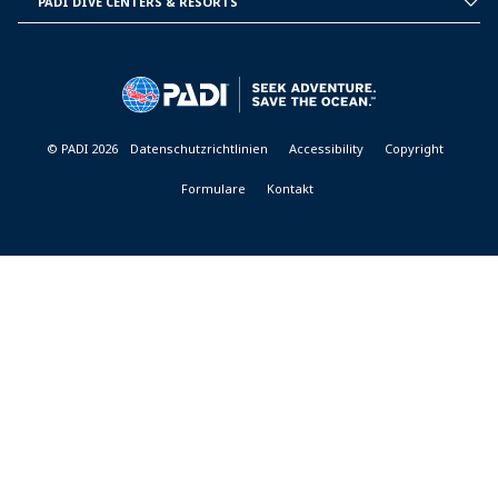
PADI DIVE CENTERS & RESORTS
PADI
DIVE
CENTER
&
RESORTS
© PADI 2026
Datenschutzrichtlinien
Accessibility
Copyright
Formulare
Kontakt