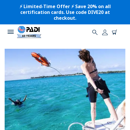
⚡️ Limited-Time Offer ⚡️ Save 20% on all
certification cards. Use code DIVE20 at
checkout.