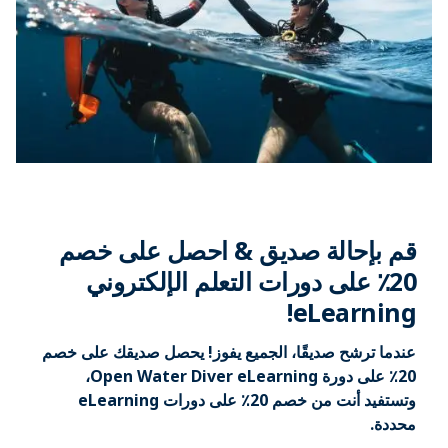
قم بإحالة صديق & احصل على خصم
20٪ على دورات التعلم الإلكتروني
eLearning!
عندما ترشح صديقًا، الجميع يفوز! يحصل صديقك على خصم
20٪ على دورة Open Water Diver eLearning،
وتستفيد أنت من خصم 20٪ على دورات eLearning
محددة.