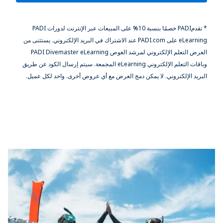
* تقدمPADI خصمًا بنسبة 10% على المبيعات عبر الإنترنت لدورات PADI
eLearning على PADI.com عند الاشتراك في البريد الإلكتروني. يستثنى من
العرض التعلم الإلكتروني لمرشد الغوص PADI Divemaster eLearning
وباقات التعلم الإلكتروني eLearning المجمعة. سيتم إرسال الكود عن طريق
البريد الإلكتروني. لا يمكن دمج العرض مع أي عروض أخرى. واحد لكل عميل.