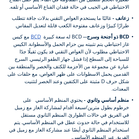
الاحتياطي في الجيب في حالة فقدان القناع الأساسي أو تلفه.
زعانف -
غالبًا ما يستخدم الغواص التقني بدلات جافة تتطلب
طرازًا كبيرًا وزعانف مفتوحة الكعب قابلة لتعديل المقاس.
BCD ذو أجنحة وسرج--
BCD له سعة كبيرة
BCD
مع كيس
غاز احتياطي يتم تثبيته بين حزام الحمل والأسطوانة. الكيس
الاحتياطي مطلوب لأن الغواص التقني قد يكون ثقيلًا جدًا
للسباحة إلى السطح إذا فشل جهاز الطفو الرئيسي. السرج
عبارة عن مجموعة من الأحزمة للكتف والخصر والمنطقة بين
القدمين يحمل الاسطوانات على ظهر الغواص، مع حلقات على
شكل حرف D مثبتة على الكتفين وعند الخصر لتثنيت
المعدات.
منظم أساسي وثانوي -
يحتوي المنظم الأساسي
على
خرطوم بطول مترين/سبعة أقدام لمشاركة الغاز مع زميل
في الفريق في حالات الطوارئ. المنظم الثانوي مستقل
للاستخدام في حالة حدوث عطل في المنظم الأساسي. يتم
استخدام المنظم الثانوي أيضًا عند مشاركة الغاز مع زميل في
الفريق عبر المنظم الأساسي.