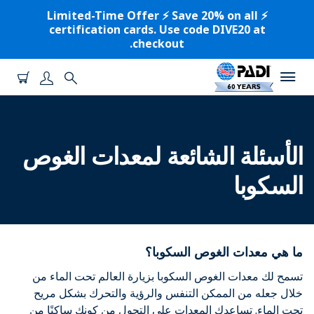
⚡️ Limited-Time Offer ⚡️ Save 20% on all
certification cards. Use code DIVE20 at
checkout.
الأسئلة الشائعة لمعدات الغوص
السكوبا
ما هي معدات الغوص السكوبا؟
تسمح لك معدات الغوص السكوبا بزيارة العالم تحت الماء من
خلال جعله من الممكن التنفس والرؤية والتحرك بشكل مريح
تحت الماء. تساعدك المعدات على التحول من كونك ساكنًا من