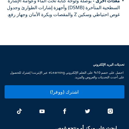
معدات أخرى -
بوصلة ولوحة كتابة تحت الماء وعوامة الإشارة
السطحية المتأخرة (DSMB) وأجهزة إشارات الطوارئ وجدول
غوص احتياطي وسكين Z والمقصات وبكرة الأمان وجهاز رفع.
تحديثات البريد الإلكتروني
احصل على خصم 10% على التعلم الإلكتروني eLearning عبر الإنترنت! إشترك للحصول
على أحدث التحديثات والعروض والمزيد.
اشترك (ووفر!)
ابحث على مركز أو منتجع غوص