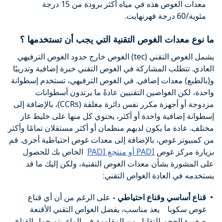
معدات الغوص هذه في مياه أكثر برودة من 15 درجة
مئوية/60 درجة فهرنهايت.
ما نوع معدات الغوص التقنية التي يجب أن تستخدمها ؟
يشمل الغوص التقني (tec) الغوص خارج حدود الغوص الترفيهي
العادي. تتطلب المشاركة في الغوص التقني خبرة إضافية وتدريبًا
و(بالطبع) معدات إضافي. في الغوص الترفيهي، تستخدم إسطوانة
واحدة، لكن الغواصين التقنيين عادةً ما يرتدون أسطوانات
مزدوجة أو أجهزة مكرر نفس دائرة مغلقة (CCRs)، بالإضافة إلى
إسطوانة إضافية واحدة أو أكثر، يحتوي كل منها على خليط غاز
مختلف. عادة ما يكون لديهم منظمان أو أكثر مستقلان تمامًا وأكثر
من كمبيوتر غوص، بالإضافة إلى معدات غوص احتياطية أخرى. قم
بزيارة مركز غوص
PADI أو منتجع PADI
الخاص بك للحصول
على المشورة بشأن معدات الغوص التقنية، ولكن إليك ما قد
يستخدمه في العادة الغواص التقني:
قناع أساسي وقناع احتياطي -
على الرغم من أن أي قناع
غوص سكوبا
يعد مناسب، يفضل الغواص التقني الأقنعة
صغيرة الحجم للتقليل من المقاومة في الماء. يتم حمل القناع