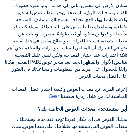
سكان الأرض إلى مخلوق مائي إلى حد ما - ولو لفترة قصيرة.
القناع يسمح لك بالرؤية الواضحة. يوفر منظم غوص السكوبا
والاسطوانة الهواء الذي تحتاجه. تسمح لك الزعانف بالسباحة
بكفاءة، وتساعدك بدلة الغوص على البقاء دافئًا. سواء كنت قد
بدأت للتو كغواص سكوبا أو كنت غواصًا متمرسًا وتبحث عن
معدات جديدة، فستجد اقتراحات ونصائح مفيدة في هذا القسم.
ضع في اعتبارك أن المقاس المناسب والراحة والملاءمة هي أهم
ثلاثة اعتبارات عند اختيار المعدات، ولكن ليس عليك التضحية
بتناسق الألوان والمظهر الجيد. يعد متجر غوص PADI المحلي مكانًا
رائعًا للحصول على مزيد من المعلومات ومساعدتك في العثور
على أفضل معدات الغوص.
إعرف المزيد عن معدات الغوص وكيفية اختيار أفضل المعدات
المناسبة لك من خلال زيارة صفحتنا
Gear
أين ستستخدم معدات الغوص الخاصة بك؟
يمكنك الغوص في أي مكان تقريبًا توجد فيه مياه، وستختلف
معدات الغوص التي تستخدمها قليلاً بناءً على بيئة الغوص. هناك